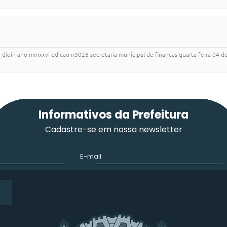
13 dioin ano mmxxvi edicao n3028 secretaria municipal de financas quarta-feira 04 d
Informativos da Prefeitura
Cadastre-se em nossa newsletter
E-mail: