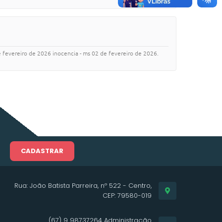
e fevereiro de 2026 inocencia - ms 02 de fevereiro de 2026.
CADASTRAR
Rua: João Batista Parreira, nº 522 - Centro,
CEP: 79580-019
(67) 9 98737264 Administração