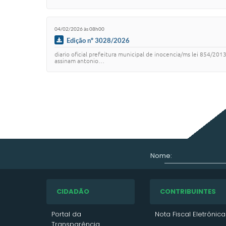
04/02/2026 às 08h00
Edição nº 3028/2026
diario oficial prefeitura municipal de inocencia/ms lei 854/20
assinam antonio…
Nome:
CIDADÃO
CONTRIBUINTES
Portal da
Nota Fiscal Eletrônica
Transparência