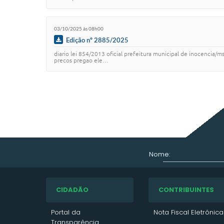
03/10/2025 às 08h00
Edição nº 2885/2025
diario lei 854/2013 oficial prefeitura municipal de inocencia/
precos pregao ele…
Nome:
CIDADÃO
CONTRIBUINTES
Portal da
Nota Fiscal Eletrônica
Transparência