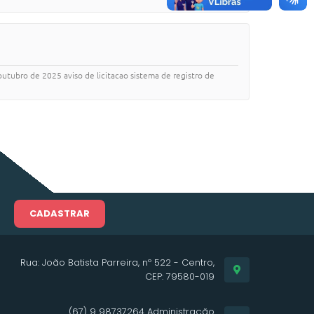
outubro de 2025 aviso de licitacao sistema de registro de
CADASTRAR
Rua: João Batista Parreira, nº 522 - Centro,
CEP: 79580-019
(67) 9 98737264 Administração