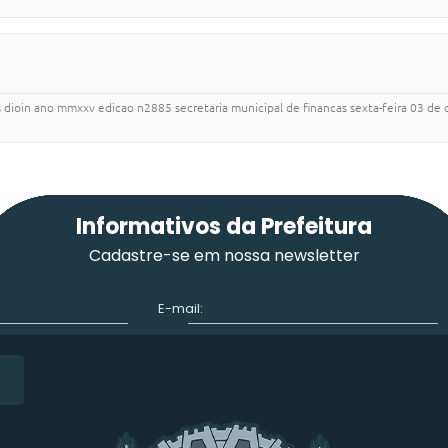
ms dioin ano mmxxv edicao n2885 secretaria municipal de financas sexta-feira 03 de 
Informativos da Prefeitura
Cadastre-se em nossa newsletter
E-mail: