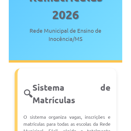
Renuncia de Receita
2026
Rede Municipal de Ensino de
Galeria de Fotos
Inocência/MS
Cartas de Serviços
Divida Ativa
Sistema de
Programa de Estágio
🔍
Matrículas
PROCON
O sistema organiza vagas, inscrições e
matrículas para todas as escolas da Rede
Plano de Capacitação