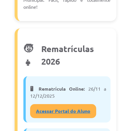
Municipal. Fácil, rápido e totalmente
online!
Cadeia Integrada de Valor
Instrumentos de Gestão - SAÚDE
🧒
Rematrículas
Recursos Liberados
2026
👧
Plano Estratégico
🖥️ Rematrícula Online:
26/11 a
Dados gerais e Obras
12/12/2025
Acessar Portal do Aluno
Empresa Inidônea